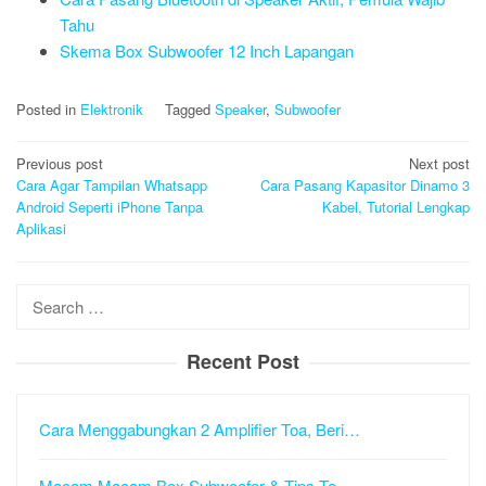
Tahu
Skema Box Subwoofer 12 Inch Lapangan
Posted in
Elektronik
Tagged
Speaker
,
Subwoofer
Post
Previous post
Next post
navigation
Cara Agar Tampilan Whatsapp
Cara Pasang Kapasitor Dinamo 3
Android Seperti iPhone Tanpa
Kabel, Tutorial Lengkap
Aplikasi
Search
for:
Recent Post
Cara Menggabungkan 2 Amplifier Toa, Beri…
Macam Macam Box Subwoofer & Tips Te…