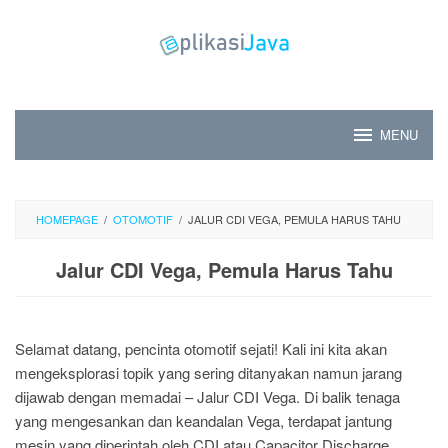
Skip
to
content
MENU
HOMEPAGE
/
OTOMOTIF
/
JALUR CDI VEGA, PEMULA HARUS TAHU
Jalur CDI Vega, Pemula Harus Tahu
Selamat datang, pencinta otomotif sejati! Kali ini kita akan
mengeksplorasi topik yang sering ditanyakan namun jarang
dijawab dengan memadai – Jalur CDI Vega. Di balik tenaga
yang mengesankan dan keandalan Vega, terdapat jantung
mesin yang diperintah oleh CDI atau Capacitor Discharge