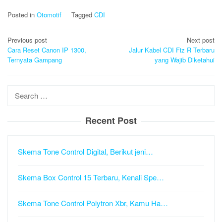
Posted in
Otomotif
Tagged
CDI
Post
Previous post
Next post
navigation
Cara Reset Canon IP 1300,
Jalur Kabel CDI Fiz R Terbaru
Ternyata Gampang
yang Wajib Diketahui
Search
for:
Recent Post
Skema Tone Control Digital, Berikut jeni…
Skema Box Control 15 Terbaru, Kenali Spe…
Skema Tone Control Polytron Xbr, Kamu Ha…