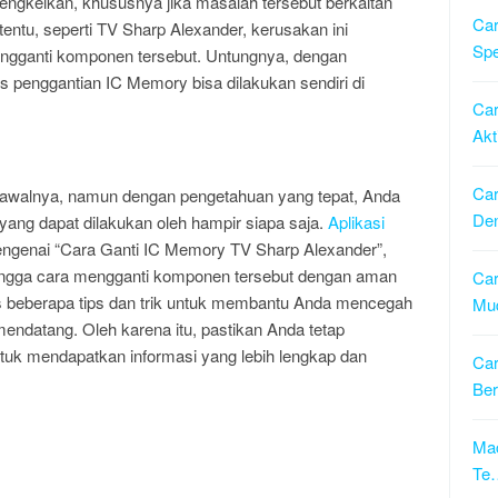
ngkelkan, khususnya jika masalah tersebut berkaitan
Car
ntu, seperti TV Sharp Alexander, kerusakan ini
Sp
engganti komponen tersebut. Untungnya, dengan
s penggantian IC Memory bisa dilakukan sendiri di
Car
Akt
Car
 awalnya, namun dengan pengetahuan yang tepat, Anda
De
yang dapat dilakukan oleh hampir siapa saja.
Aplikasi
ngenai “Cara Ganti IC Memory TV Sharp Alexander”,
 hingga cara mengganti komponen tersebut dengan aman
Ca
s beberapa tips dan trik untuk membantu Anda mencegah
Mu
endatang. Oleh karena itu, pastikan Anda tetap
uk mendapatkan informasi yang lebih lengkap dan
Car
Be
Ma
Te