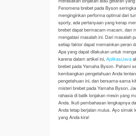
merasakan lonjakan atau getaran yang t
Fenomena brebet pada Byson seringkali
menginginkan performa optimal dari tu
sporty, ada pertanyaan yang kerap m
brebet dapat bermacam-macam, dan m
mengatasi masalah ini. Dari masalah p
setiap faktor dapat memainkan peran
Apa yang dapat dilakukan untuk mengata
karena dalam artikel ini,
AplikasiJava
a
brebet pada Yamaha Byson. Pahami set
kembangkan pengetahuan Anda tentang m
pengetahuan ini, dan bersama-sama kit
misteri brebet pada Yamaha Byson. Jad
rahasia di balik lonjakan mesin yan
Anda. Ikuti pembahasan lengkapnya da
Anda tetap berjalan mulus. Ayo simak l
yang Anda kira!