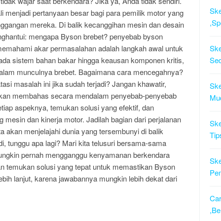
idak wajar saat berkendara? Jika ya, Anda tidak sendiri.
Ske
 menjadi pertanyaan besar bagi para pemilik motor yang
,Sp
nggangan mereka. Di balik kecanggihan mesin dan desain
enghantui: mengapa Byson brebet? penyebab byson
emahami akar permasalahan adalah langkah awal untuk
Ske
ada sistem bahan bakar hingga keausan komponen kritis,
Se
 dalam munculnya brebet. Bagaimana cara mencegahnya?
si masalah ini jika sudah terjadi? Jangan khawatir,
Ske
kan membahas secara mendalam penyebab-penyebab
Mu
iap aspeknya, temukan solusi yang efektif, dan
esin dan kinerja motor. Jadilah bagian dari perjalanan
Ske
a akan menjelajahi dunia yang tersembunyi di balik
Ti
i, tunggu apa lagi? Mari kita telusuri bersama-sama
g mungkin pernah mengganggu kenyamanan berkendara
Ske
n temukan solusi yang tepat untuk memastikan Byson
Pe
ebih lanjut, karena jawabannya mungkin lebih dekat dari
Car
,Be