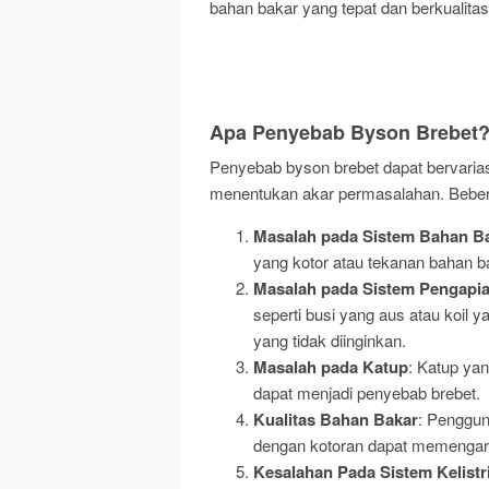
bahan bakar yang tepat dan berkualita
Apa Penyebab Byson Brebet
Penyebab byson brebet dapat bervariasi
menentukan akar permasalahan. Bebe
Masalah pada Sistem Bahan B
yang kotor atau tekanan bahan b
Masalah pada Sistem Pengapi
seperti busi yang aus atau koil 
yang tidak diinginkan.
Masalah pada Katup
: Katup yan
dapat menjadi penyebab brebet.
Kualitas Bahan Bakar
: Penggun
dengan kotoran dapat memengar
Kesalahan Pada Sistem Kelistr