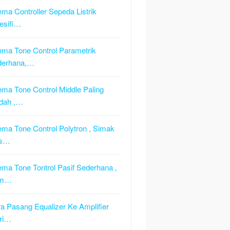
ma Controller Sepeda Listrik
esifi…
ma Tone Control Parametrik
derhana,…
ma Tone Control Middle Paling
dah ,…
ma Tone Control Polytron , Simak
ps…
ma Tone Tontrol Pasif Sederhana ,
m…
a Pasang Equalizer Ke Amplifier
ri…