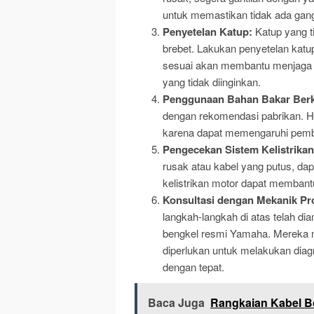
untuk memastikan tidak ada gan
Penyetelan Katup:
Katup yang t
brebet. Lakukan penyetelan katup
sesuai akan membantu menjaga 
yang tidak diinginkan.
Penggunaan Bahan Bakar Berku
dengan rekomendasi pabrikan. Hi
karena dapat memengaruhi pemb
Pengecekan Sistem Kelistrikan
rusak atau kabel yang putus, d
kelistrikan motor dapat membant
Konsultasi dengan Mekanik Pro
langkah-langkah di atas telah di
bengkel resmi Yamaha. Mereka 
diperlukan untuk melakukan dia
dengan tepat.
Baca Juga
Rangkaian Kabel B