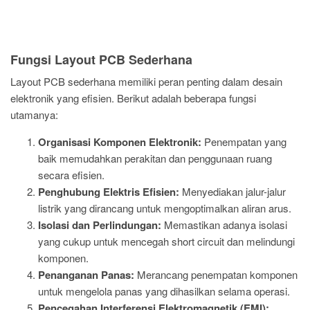
Fungsi Layout PCB Sederhana
Layout PCB sederhana memiliki peran penting dalam desain
elektronik yang efisien. Berikut adalah beberapa fungsi
utamanya:
Organisasi Komponen Elektronik:
Penempatan yang
baik memudahkan perakitan dan penggunaan ruang
secara efisien.
Penghubung Elektris Efisien:
Menyediakan jalur-jalur
listrik yang dirancang untuk mengoptimalkan aliran arus.
Isolasi dan Perlindungan:
Memastikan adanya isolasi
yang cukup untuk mencegah short circuit dan melindungi
komponen.
Penanganan Panas:
Merancang penempatan komponen
untuk mengelola panas yang dihasilkan selama operasi.
Pencegahan Interferensi Elektromagnetik (EMI):