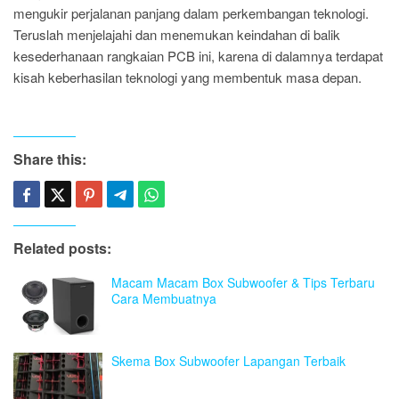
mengukir perjalanan panjang dalam perkembangan teknologi.
Teruslah menjelajahi dan menemukan keindahan di balik
kesederhanaan rangkaian PCB ini, karena di dalamnya terdapat
kisah keberhasilan teknologi yang membentuk masa depan.
Share this:
Related posts:
Macam Macam Box Subwoofer & Tips Terbaru
Cara Membuatnya
Skema Box Subwoofer Lapangan Terbaik