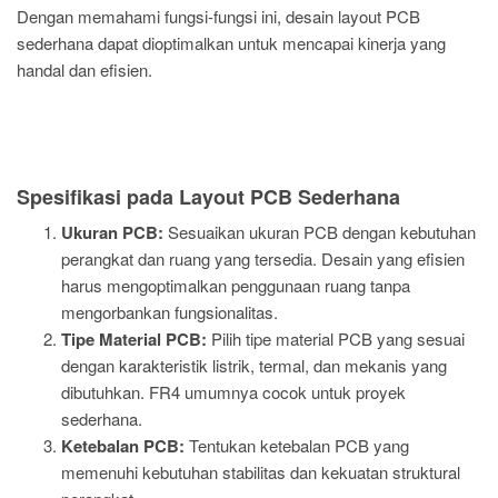
Dengan memahami fungsi-fungsi ini, desain layout PCB
sederhana dapat dioptimalkan untuk mencapai kinerja yang
handal dan efisien.
Spesifikasi pada Layout PCB Sederhana
Ukuran PCB:
Sesuaikan ukuran PCB dengan kebutuhan
perangkat dan ruang yang tersedia. Desain yang efisien
harus mengoptimalkan penggunaan ruang tanpa
mengorbankan fungsionalitas.
Tipe Material PCB:
Pilih tipe material PCB yang sesuai
dengan karakteristik listrik, termal, dan mekanis yang
dibutuhkan. FR4 umumnya cocok untuk proyek
sederhana.
Ketebalan PCB:
Tentukan ketebalan PCB yang
memenuhi kebutuhan stabilitas dan kekuatan struktural