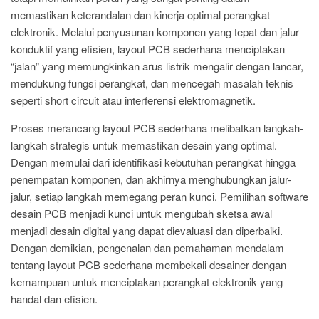
memastikan keterandalan dan kinerja optimal perangkat
elektronik. Melalui penyusunan komponen yang tepat dan jalur
konduktif yang efisien, layout PCB sederhana menciptakan
“jalan” yang memungkinkan arus listrik mengalir dengan lancar,
mendukung fungsi perangkat, dan mencegah masalah teknis
seperti short circuit atau interferensi elektromagnetik.
Proses merancang layout PCB sederhana melibatkan langkah-
langkah strategis untuk memastikan desain yang optimal.
Dengan memulai dari identifikasi kebutuhan perangkat hingga
penempatan komponen, dan akhirnya menghubungkan jalur-
jalur, setiap langkah memegang peran kunci. Pemilihan software
desain PCB menjadi kunci untuk mengubah sketsa awal
menjadi desain digital yang dapat dievaluasi dan diperbaiki.
Dengan demikian, pengenalan dan pemahaman mendalam
tentang layout PCB sederhana membekali desainer dengan
kemampuan untuk menciptakan perangkat elektronik yang
handal dan efisien.