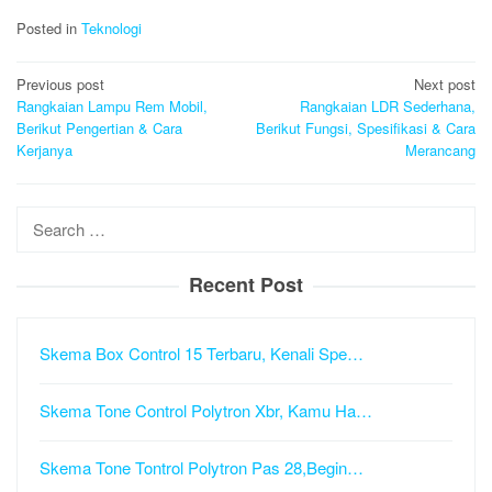
Posted in
Teknologi
Post
Previous post
Next post
navigation
Rangkaian Lampu Rem Mobil,
Rangkaian LDR Sederhana,
Berikut Pengertian & Cara
Berikut Fungsi, Spesifikasi & Cara
Kerjanya
Merancang
Search
for:
Recent Post
Skema Box Control 15 Terbaru, Kenali Spe…
Skema Tone Control Polytron Xbr, Kamu Ha…
Skema Tone Tontrol Polytron Pas 28,Begin…