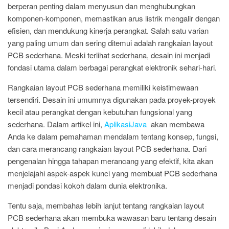
berperan penting dalam menyusun dan menghubungkan
komponen-komponen, memastikan arus listrik mengalir dengan
efisien, dan mendukung kinerja perangkat. Salah satu varian
yang paling umum dan sering ditemui adalah rangkaian layout
PCB sederhana. Meski terlihat sederhana, desain ini menjadi
fondasi utama dalam berbagai perangkat elektronik sehari-hari.
Rangkaian layout PCB sederhana memiliki keistimewaan
tersendiri. Desain ini umumnya digunakan pada proyek-proyek
kecil atau perangkat dengan kebutuhan fungsional yang
sederhana. Dalam artikel ini,
AplikasiJava
akan membawa
Anda ke dalam pemahaman mendalam tentang konsep, fungsi,
dan cara merancang rangkaian layout PCB sederhana. Dari
pengenalan hingga tahapan merancang yang efektif, kita akan
menjelajahi aspek-aspek kunci yang membuat PCB sederhana
menjadi pondasi kokoh dalam dunia elektronika.
Tentu saja, membahas lebih lanjut tentang rangkaian layout
PCB sederhana akan membuka wawasan baru tentang desain