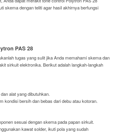
, Anda dapat merakit tone control Polytron PAS 28
i skema dengan teliti agar hasil akhirnya berfungsi
lytron PAS 28
bukanlah tugas yang sulit jika Anda memahami skema dan
t sirkuit elektronika. Berikut adalah langkah-langkah
an alat yang dibutuhkan.
am kondisi bersih dan bebas dari debu atau kotoran.
onen sesuai dengan skema pada papan sirkuit.
unakan kawat solder, ikuti pola yang sudah