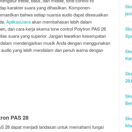
tur treble, bass, dan middle, tone control ini
Ske
dap karakter suara yang dihasilkan. Komponen-
jen
mastikan bahwa setiap nuansa audio dapat disesuaikan
da.
AplikasiJava
akan membahasan lebih dalam
n, dan cara kerja skema tone control Polytron PAS 28
Ske
litas suara yang superior. Jangan lewatkan kesempatan
Sp
an dalam mendengarkan musik Anda dengan menggunakan
an audio yang lebih mendalam dan penuh warna dengan
Ske
Ka
Ske
28
Ske
Ber
tron PAS 28
Ske
Ma
 PAS 28 dapat menjadi landasan untuk memahami fungsi