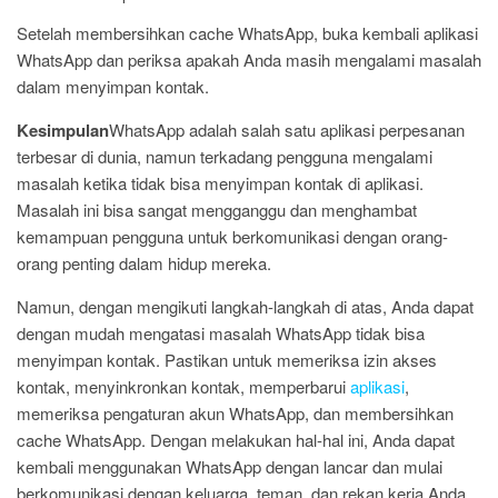
Setelah membersihkan cache WhatsApp, buka kembali aplikasi
WhatsApp dan periksa apakah Anda masih mengalami masalah
dalam menyimpan kontak.
Kesimpulan
WhatsApp adalah salah satu aplikasi perpesanan
terbesar di dunia, namun terkadang pengguna mengalami
masalah ketika tidak bisa menyimpan kontak di aplikasi.
Masalah ini bisa sangat mengganggu dan menghambat
kemampuan pengguna untuk berkomunikasi dengan orang-
orang penting dalam hidup mereka.
Namun, dengan mengikuti langkah-langkah di atas, Anda dapat
dengan mudah mengatasi masalah WhatsApp tidak bisa
menyimpan kontak. Pastikan untuk memeriksa izin akses
kontak, menyinkronkan kontak, memperbarui
aplikasi
,
memeriksa pengaturan akun WhatsApp, dan membersihkan
cache WhatsApp. Dengan melakukan hal-hal ini, Anda dapat
kembali menggunakan WhatsApp dengan lancar dan mulai
berkomunikasi dengan keluarga, teman, dan rekan kerja Anda