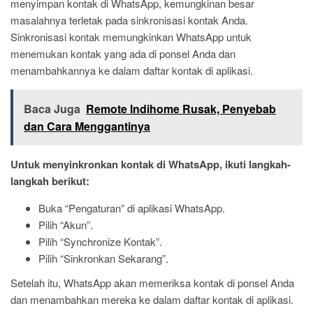
menyimpan kontak di WhatsApp, kemungkinan besar
masalahnya terletak pada sinkronisasi kontak Anda.
Sinkronisasi kontak memungkinkan WhatsApp untuk
menemukan kontak yang ada di ponsel Anda dan
menambahkannya ke dalam daftar kontak di aplikasi.
Baca Juga
Remote Indihome Rusak, Penyebab
dan Cara Menggantinya
Untuk menyinkronkan kontak di WhatsApp, ikuti langkah-
langkah berikut:
Buka “Pengaturan” di aplikasi WhatsApp.
Pilih “Akun”.
Pilih “Synchronize Kontak”.
Pilih “Sinkronkan Sekarang”.
Setelah itu, WhatsApp akan memeriksa kontak di ponsel Anda
dan menambahkan mereka ke dalam daftar kontak di aplikasi.