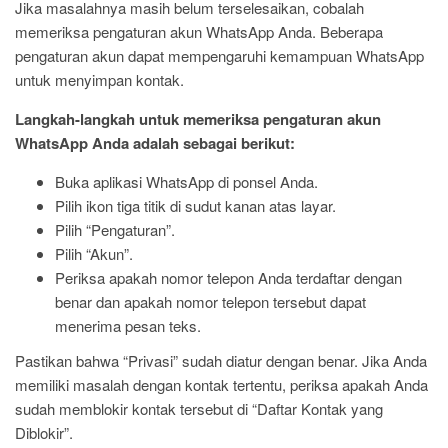
Jika masalahnya masih belum terselesaikan, cobalah
memeriksa pengaturan akun WhatsApp Anda. Beberapa
pengaturan akun dapat mempengaruhi kemampuan WhatsApp
untuk menyimpan kontak.
Langkah-langkah untuk memeriksa pengaturan akun
WhatsApp Anda adalah sebagai berikut:
Buka aplikasi WhatsApp di ponsel Anda.
Pilih ikon tiga titik di sudut kanan atas layar.
Pilih “Pengaturan”.
Pilih “Akun”.
Periksa apakah nomor telepon Anda terdaftar dengan
benar dan apakah nomor telepon tersebut dapat
menerima pesan teks.
Pastikan bahwa “Privasi” sudah diatur dengan benar. Jika Anda
memiliki masalah dengan kontak tertentu, periksa apakah Anda
sudah memblokir kontak tersebut di “Daftar Kontak yang
Diblokir”.