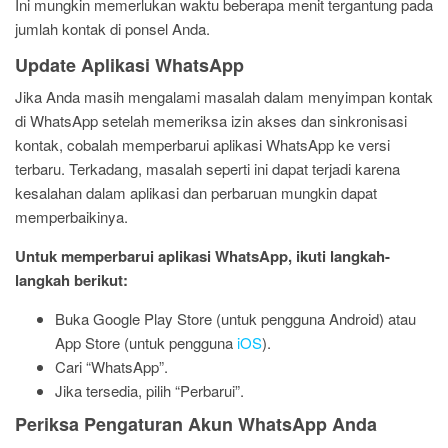
Ini mungkin memerlukan waktu beberapa menit tergantung pada
jumlah kontak di ponsel Anda.
Update Aplikasi WhatsApp
Jika Anda masih mengalami masalah dalam menyimpan kontak
di WhatsApp setelah memeriksa izin akses dan sinkronisasi
kontak, cobalah memperbarui aplikasi WhatsApp ke versi
terbaru. Terkadang, masalah seperti ini dapat terjadi karena
kesalahan dalam aplikasi dan perbaruan mungkin dapat
memperbaikinya.
Untuk memperbarui aplikasi WhatsApp, ikuti langkah-
langkah berikut:
Buka Google Play Store (untuk pengguna Android) atau
App Store (untuk pengguna
iOS
).
Cari “WhatsApp”.
Jika tersedia, pilih “Perbarui”.
Periksa Pengaturan Akun WhatsApp Anda