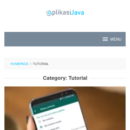
Skip
to
content
MENU
HOMEPAGE
/
TUTORIAL
Category:
Tutorial